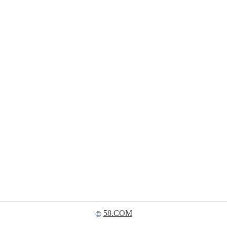
58.COM
©