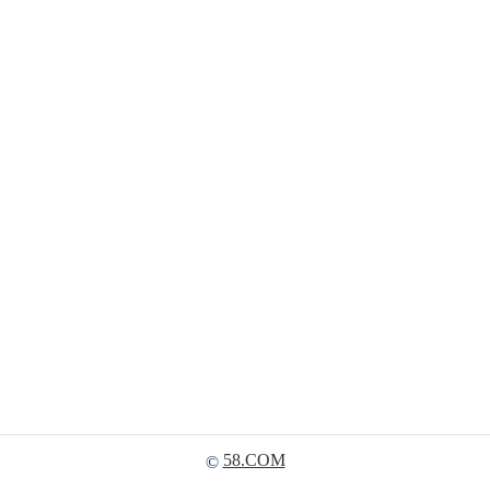
58.COM
©