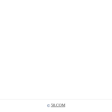
58.COM
©