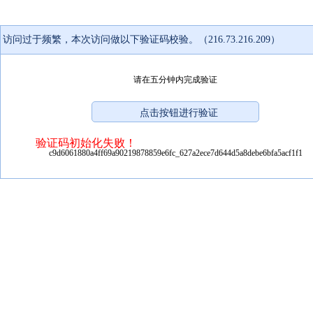
访问过于频繁，本次访问做以下验证码校验。（216.73.216.209）
请在五分钟内完成验证
验证码初始化失败！
c9d6061880a4ff69a90219878859e6fc_627a2ece7d644d5a8debe6bfa5acf1f1