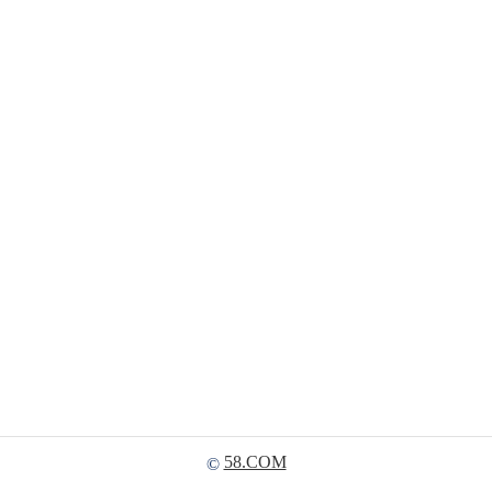
58.COM
©