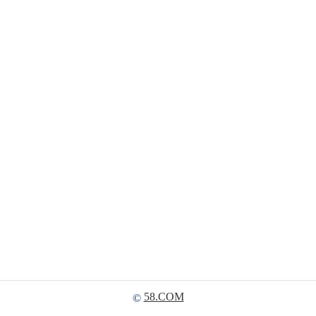
58.COM
©