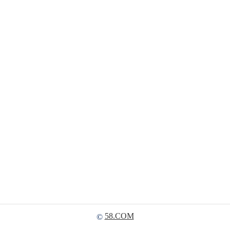
58.COM
©