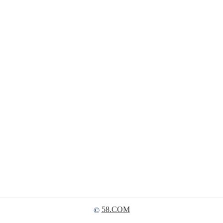
58.COM
©