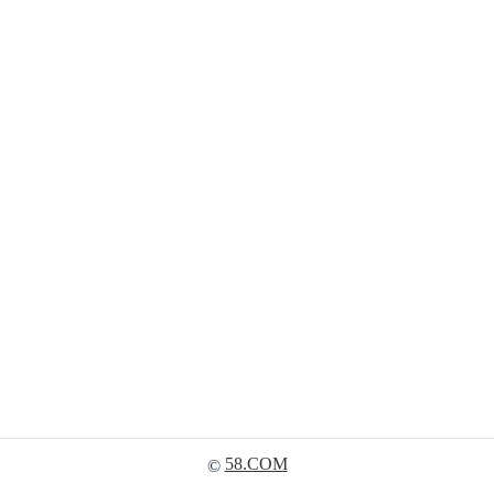
58.COM
©