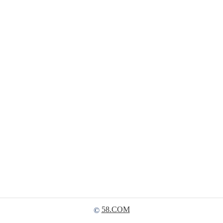
58.COM
©