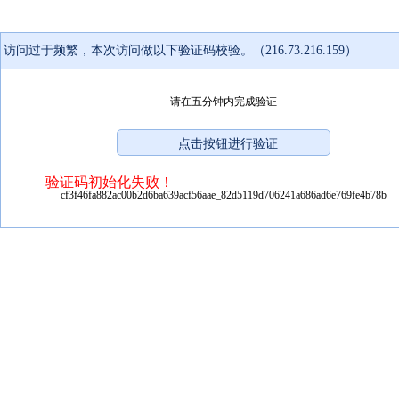
访问过于频繁，本次访问做以下验证码校验。（216.73.216.159）
请在五分钟内完成验证
验证码初始化失败！
cf3f46fa882ac00b2d6ba639acf56aae_82d5119d706241a686ad6e769fe4b78b