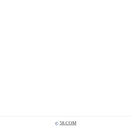
58.COM
©