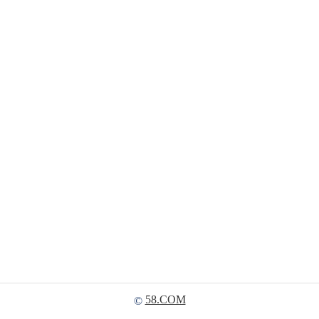
58.COM
©