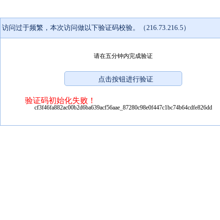
访问过于频繁，本次访问做以下验证码校验。（216.73.216.5）
请在五分钟内完成验证
验证码初始化失败！
cf3f46fa882ac00b2d6ba639acf56aae_87280c98e0f447c1bc74b64cdfe826dd