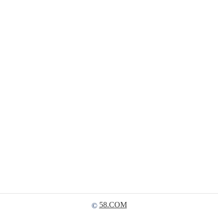
58.COM
©