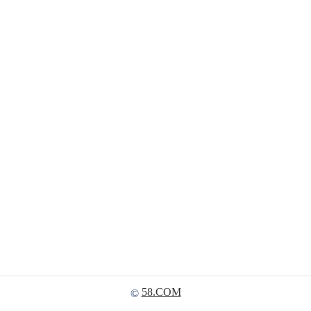
58.COM
©