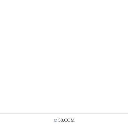
58.COM
©