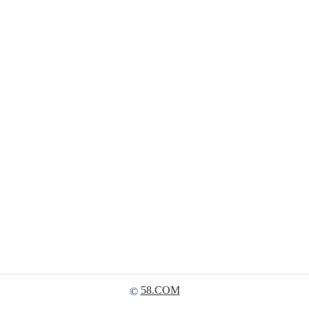
58.COM
©