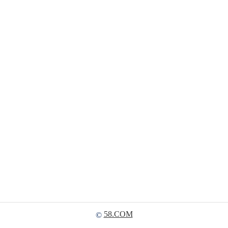
58.COM
©