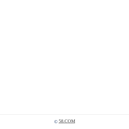
58.COM
©