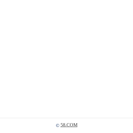
58.COM
©