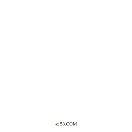
58.COM
©