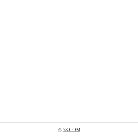
58.COM
©