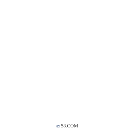
58.COM
©