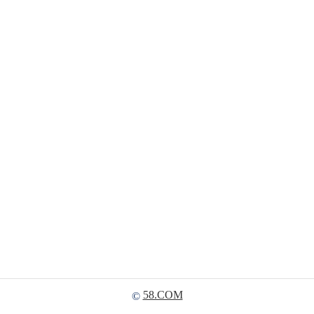
58.COM
©