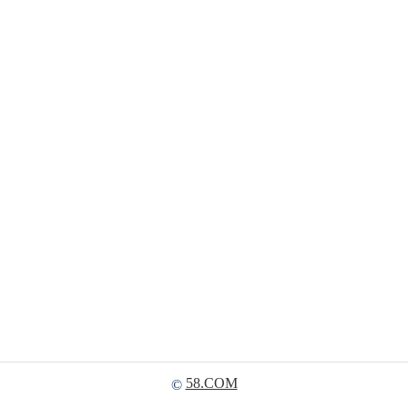
58.COM
©