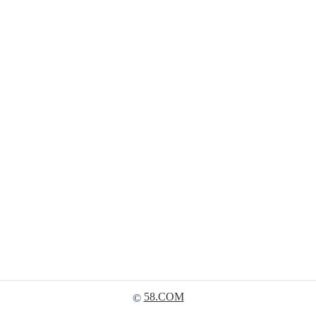
58.COM
©