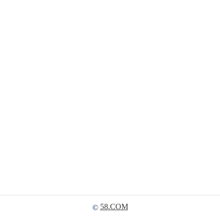
58.COM
©