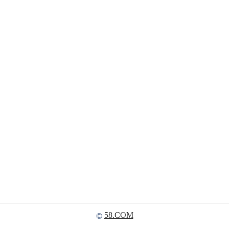
58.COM
©