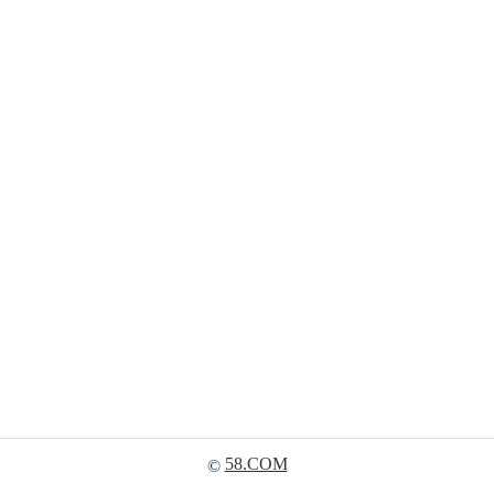
58.COM
©