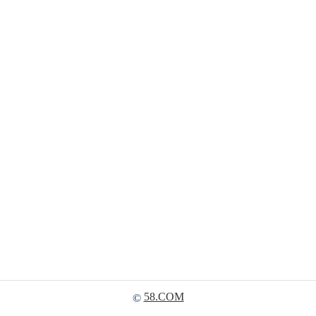
58.COM
©