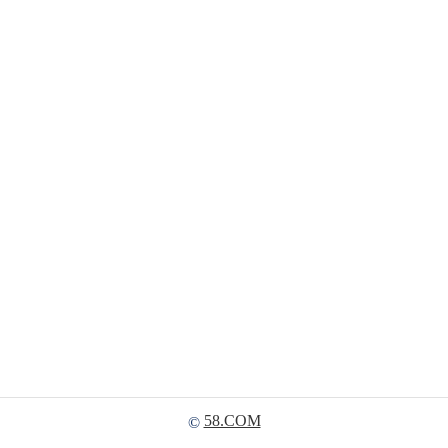
58.COM
©