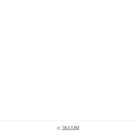
58.COM
©