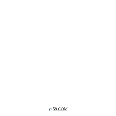
58.COM
©