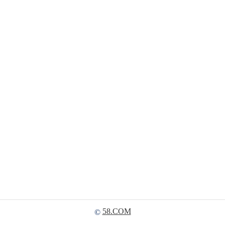
58.COM
©