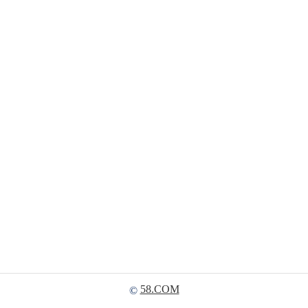
58.COM
©