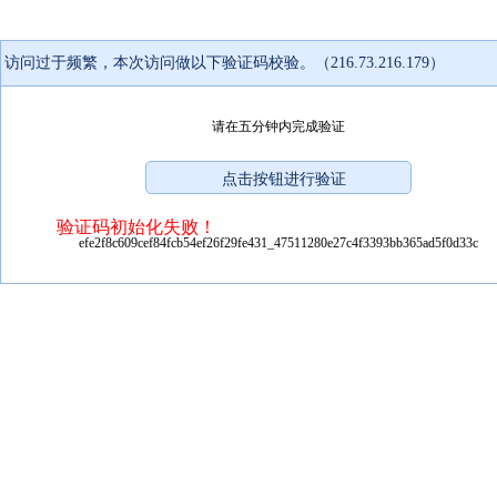
访问过于频繁，本次访问做以下验证码校验。（216.73.216.179）
请在五分钟内完成验证
验证码初始化失败！
efe2f8c609cef84fcb54ef26f29fe431_47511280e27c4f3393bb365ad5f0d33c