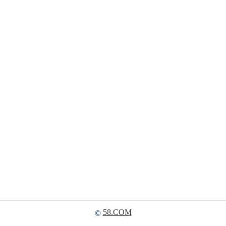
58.COM
©