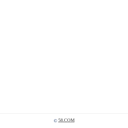
58.COM
©