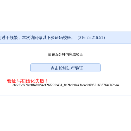
过于频繁，本次访问做以下验证码校验。（216.73.216.51）
请在五分钟内完成验证
验证码初始化失败！
efe2f8c609cef84fcb54ef26f29fe431_8e2bdb0e43ae4bb695216857640b2ba4