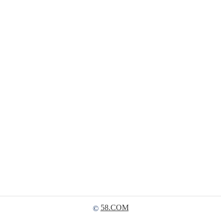
58.COM
©