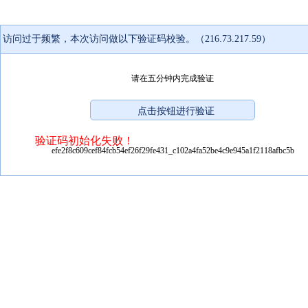
访问过于频繁，本次访问做以下验证码校验。（216.73.217.59）
请在五分钟内完成验证
验证码初始化失败！
efe2f8c609cef84fcb54ef26f29fe431_c102a4fa52be4c9e945a1f2118afbc5b