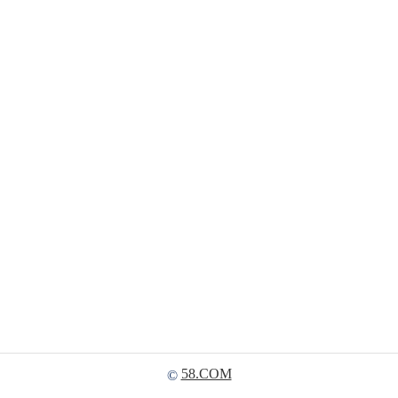
58.COM
©