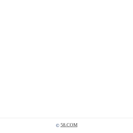
58.COM
©