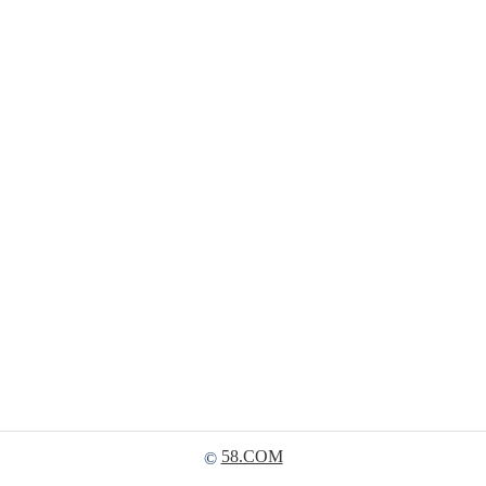
58.COM
©