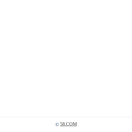
58.COM
©