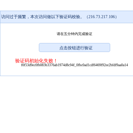
访问过于频繁，本次访问做以下验证码校验。（216.73.217.106）
请在五分钟内完成验证
验证码初始化失败！
f0f53d9ec0fb083b3376ab1974d8c94f_0fbc0ad1cdf6469f92ee2bfdf9aa0a14