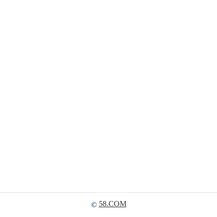
58.COM
©