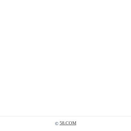
58.COM
©