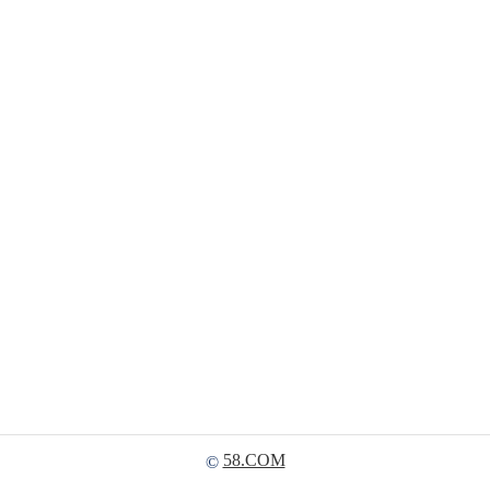
58.COM
©