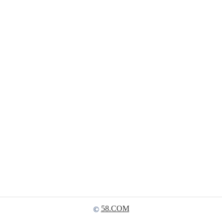
58.COM
©