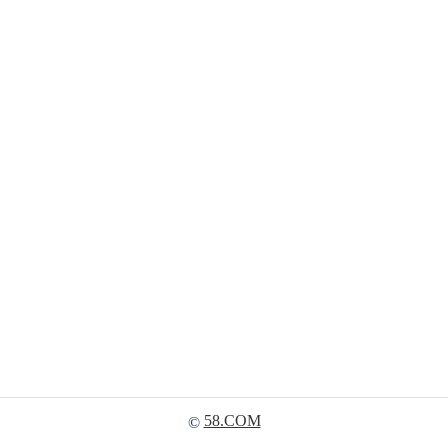
58.COM
©