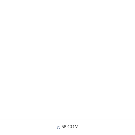
58.COM
©