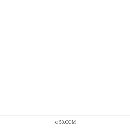
58.COM
©