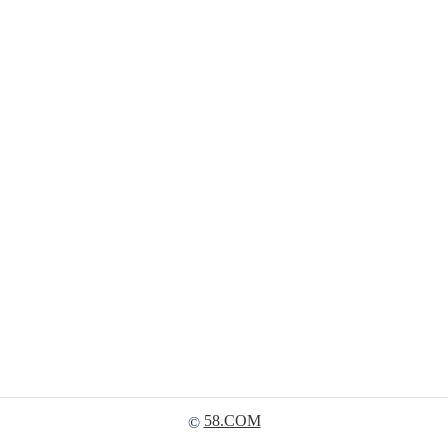
58.COM
©