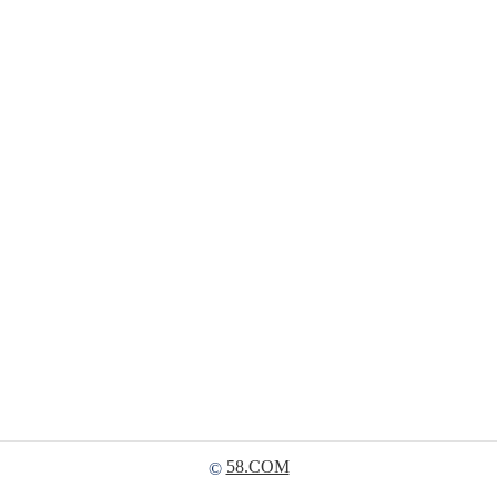
58.COM
©